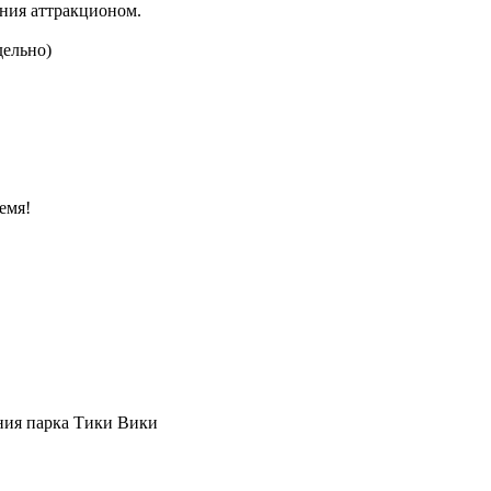
ания аттракционом.
дельно)
емя!
ния парка Тики Вики