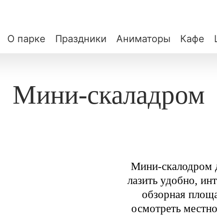
О парке
Праздники
Аниматоры
Кафе
Мини-скаладром
Мини-скалодром д
лазить удобно, ин
обзорная площа
осмотреть местно