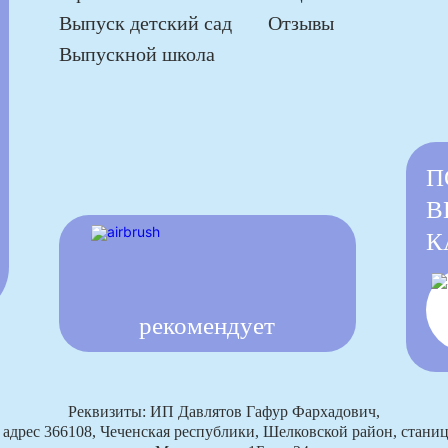
Выпуск детский сад
Отзывы
Выпускной школа
П
В
К
рекомендует
Реквизиты: ИП Давлятов Гафур Фархадович,
дрес 366108, Чеченская республики, Шелковской район, стани