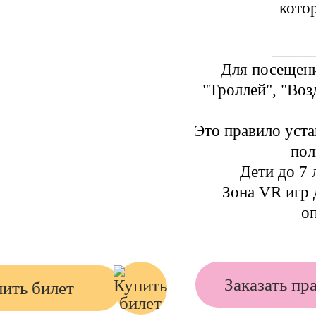
кото
_____
Для посещени
"Троллей", "Во
Это правило уста
пол
Дети до 7 
Зона VR игр 
о
Заказать пр
ить билет