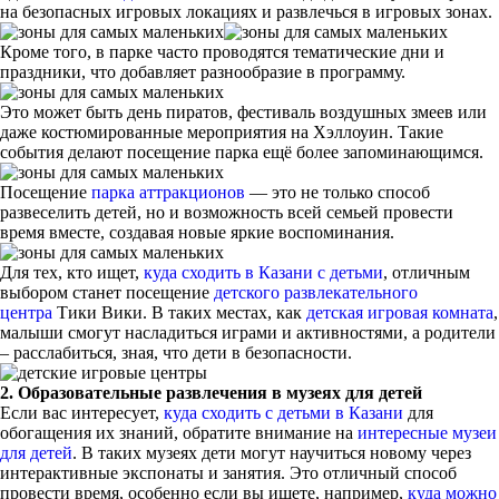
на безопасных игровых локациях и развлечься в игровых зонах.
Кроме того, в парке часто проводятся тематические дни и
праздники, что добавляет разнообразие в программу.
Это может быть день пиратов, фестиваль воздушных змеев или
даже костюмированные мероприятия на Хэллоуин. Такие
события делают посещение парка ещё более запоминающимся.
Посещение
парка аттракционов
— это не только способ
развеселить детей, но и возможность всей семьей провести
время вместе, создавая новые яркие воспоминания.
Для тех, кто ищет,
куда сходить в Казани с детьми
, отличным
выбором станет посещение
детского развлекательного
центра
Тики Вики. В таких местах, как
детская игровая комната
,
малыши смогут насладиться играми и активностями, а родители
– расслабиться, зная, что дети в безопасности.
2. Образовательные развлечения в музеях для детей
Если вас интересует,
куда сходить с детьми в Казани
для
обогащения их знаний, обратите внимание на
интересные музеи
для детей
. В таких музеях дети могут научиться новому через
интерактивные экспонаты и занятия. Это отличный способ
провести время, особенно если вы ищете, например,
куда можно