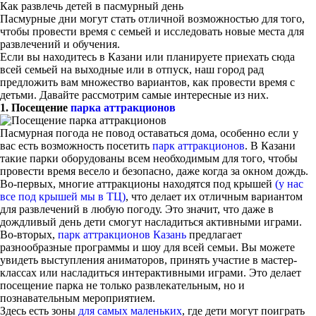
Как развлечь детей в пасмурный день
Пасмурные дни могут стать отличной возможностью для того,
чтобы провести время с семьей и исследовать новые места для
развлечений и обучения.
Если вы находитесь в Казани или планируете приехать сюда
всей семьей на выходные или в отпуск, наш город рад
предложить вам множество вариантов, как провести время с
детьми. Давайте рассмотрим самые интересные из них.
1. Посещение
парка аттракционов
Пасмурная погода не повод оставаться дома, особенно если у
вас есть возможность посетить
парк аттракционов
. В Казани
такие парки оборудованы всем необходимым для того, чтобы
провести время весело и безопасно, даже когда за окном дождь.
Во-первых, многие аттракционы находятся под крышей
(у нас
все под крышей мы в ТЦ)
, что делает их отличным вариантом
для развлечений в любую погоду. Это значит, что даже в
дождливый день дети смогут насладиться активными играми.
Во-вторых,
парк аттракционов Казань
предлагает
разнообразные программы и шоу для всей семьи. Вы можете
увидеть выступления аниматоров, принять участие в мастер-
классах или насладиться интерактивными играми. Это делает
посещение парка не только развлекательным, но и
познавательным мероприятием.
Здесь есть зоны
для самых маленьких
, где дети могут поиграть