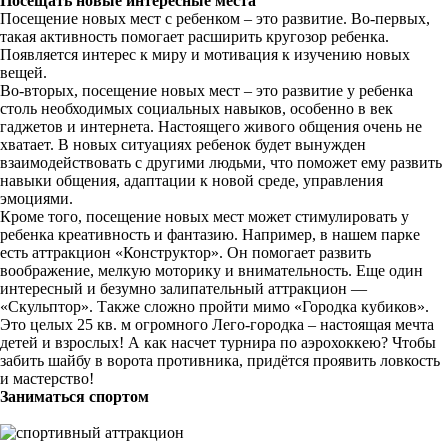
Посещать новые интересные места
Посещение новых мест с ребенком – это развитие. Во-первых,
такая активность помогает расширить кругозор ребенка.
Появляется интерес к миру и мотивация к изучению новых
вещей.
Во-вторых, посещение новых мест – это развитие у ребенка
столь необходимых социальных навыков, особенно в век
гаджетов и интернета. Настоящего живого общения очень не
хватает. В новых ситуациях ребенок будет вынужден
взаимодействовать с другими людьми, что поможет ему развить
навыки общения, адаптации к новой среде, управления
эмоциями.
Кроме того, посещение новых мест может стимулировать у
ребенка креативность и фантазию. Например, в нашем парке
есть аттракцион «Конструктор». Он помогает развить
воображение, мелкую моторику и внимательность. Еще один
интересный и безумно залипательный аттракцион —
«Скульптор». Также сложно пройти мимо «Городка кубиков».
Это целых 25 кв. м огромного Лего-городка – настоящая мечта
детей и взрослых! А как насчет турнира по аэрохоккею? Чтобы
забить шайбу в ворота противника, придётся проявить ловкость
и мастерство!
Заниматься спортом