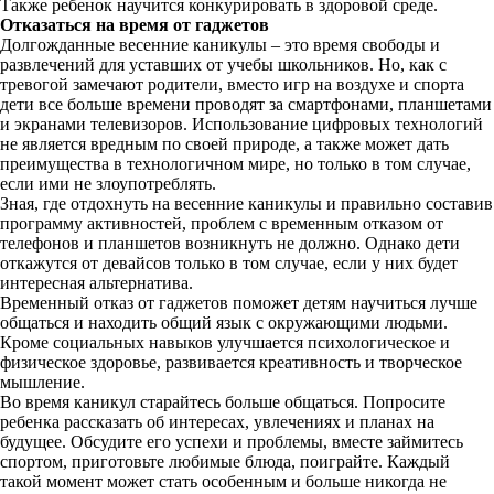
Также ребенок научится конкурировать в здоровой среде.
Отказаться на время от гаджетов
Долгожданные весенние каникулы – это время свободы и
развлечений для уставших от учебы школьников. Но, как с
тревогой замечают родители, вместо игр на воздухе и спорта
дети все больше времени проводят за смартфонами, планшетами
и экранами телевизоров. Использование цифровых технологий
не является вредным по своей природе, а также может дать
преимущества в технологичном мире, но только в том случае,
если ими не злоупотреблять.
Зная, где отдохнуть на весенние каникулы и правильно составив
программу активностей, проблем с временным отказом от
телефонов и планшетов возникнуть не должно. Однако дети
откажутся от девайсов только в том случае, если у них будет
интересная альтернатива.
Временный отказ от гаджетов поможет детям научиться лучше
общаться и находить общий язык с окружающими людьми.
Кроме социальных навыков улучшается психологическое и
физическое здоровье, развивается креативность и творческое
мышление.
Во время каникул старайтесь больше общаться. Попросите
ребенка рассказать об интересах, увлечениях и планах на
будущее. Обсудите его успехи и проблемы, вместе займитесь
спортом, приготовьте любимые блюда, поиграйте. Каждый
такой момент может стать особенным и больше никогда не