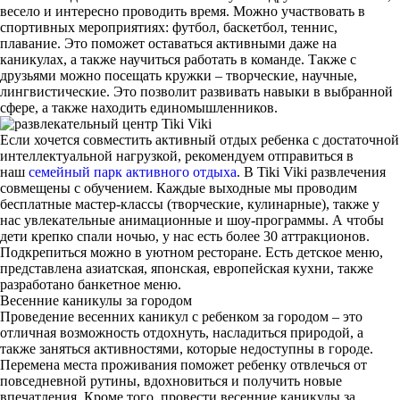
весело и интересно проводить время. Можно участвовать в
спортивных мероприятиях: футбол, баскетбол, теннис,
плавание. Это поможет оставаться активными даже на
каникулах, а также научиться работать в команде. Также с
друзьями можно посещать кружки – творческие, научные,
лингвистические. Это позволит развивать навыки в выбранной
сфере, а также находить единомышленников.
Если хочется совместить активный отдых ребенка с достаточной
интеллектуальной нагрузкой, рекомендуем отправиться в
наш
семейный парк активного отдыха
. В Tiki Viki развлечения
совмещены с обучением. Каждые выходные мы проводим
бесплатные мастер-классы (творческие, кулинарные), также у
нас увлекательные анимационные и шоу-программы. А чтобы
дети крепко спали ночью, у нас есть более 30 аттракционов.
Подкрепиться можно в уютном ресторане. Есть детское меню,
представлена азиатская, японская, европейская кухни, также
разработано банкетное меню.
Весенние каникулы за городом
Проведение весенних каникул с ребенком за городом – это
отличная возможность отдохнуть, насладиться природой, а
также заняться активностями, которые недоступны в городе.
Перемена места проживания поможет ребенку отвлечься от
повседневной рутины, вдохновиться и получить новые
впечатления. Кроме того, провести весенние каникулы за