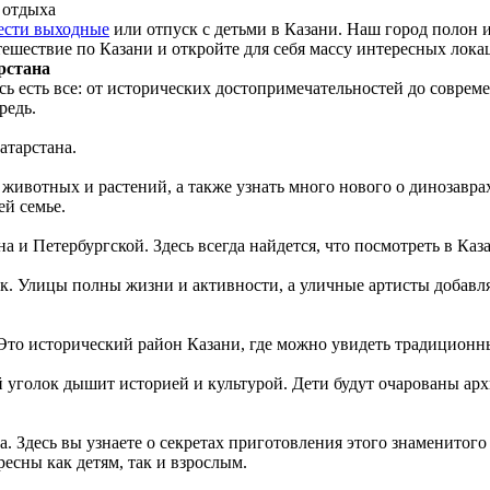
 отдыха
ести выходные
или отпуск с детьми в Казани. Наш город полон 
тешествие по Казани и откройте для себя массу интересных лока
рстана
сь есть все: от исторических достопримечательностей до соврем
редь.
атарстана.
 животных и растений, а также узнать много нового о динозавр
ей семье.
 Петербургской. Здесь всегда найдется, что посмотреть в Каза
ок. Улицы полны жизни и активности, а уличные артисты добавл
Это исторический район Казани, где можно увидеть традиционны
 уголок дышит историей и культурой. Дети будут очарованы арх
. Здесь вы узнаете о секретах приготовления этого знаменитого
есны как детям, так и взрослым.