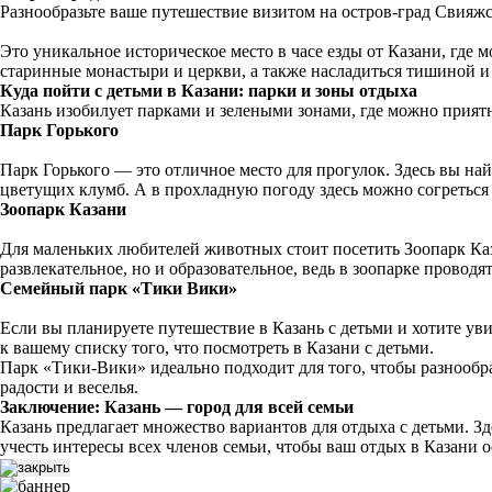
Разнообразьте ваше путешествие визитом на остров-град Свияжс
Это уникальное историческое место в часе езды от Казани, гд
старинные монастыри и церкви, а также насладиться тишиной и 
Куда пойти с детьми в Казани: парки и зоны отдыха
Казань изобилует парками и зелеными зонами, где можно приятн
Парк Горького
Парк Горького — это отличное место для прогулок. Здесь вы на
цветущих клумб. А в прохладную погоду здесь можно согреться
Зоопарк Казани
Для маленьких любителей животных стоит посетить Зоопарк Каза
развлекательное, но и образовательное, ведь в зоопарке провод
Семейный парк «Тики Вики»
Если вы планируете путешествие в Казань с детьми и хотите ув
к вашему списку того, что посмотреть в Казани с детьми.
Парк «Тики-Вики» идеально подходит для того, чтобы разнообра
радости и веселья.
Заключение: Казань — город для всей семьи
Казань предлагает множество вариантов для отдыха с детьми. З
учесть интересы всех членов семьи, чтобы ваш отдых в Казани 