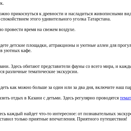
к.
е можно прикоснуться к древности и насладиться живописными в
спокойствием этого удивительного уголка Татарстана.
о провести время на свежем воздухе.
йдете детские площадки, аттракционы и уютные аллеи для прогу
 в уютных кафе.
ни. Здесь обитают представители фауны со всего мира, и кажды
ятся различные тематические экскурсии.
идеть как можно больше за один или за два дня, включите наш 
зить отдых в Казани с детьми. Здесь регулярно проводятся
тема
десь каждый найдет что-то интересное: от познавательных экску
оставил только приятные впечатления. Приятного путешествия!