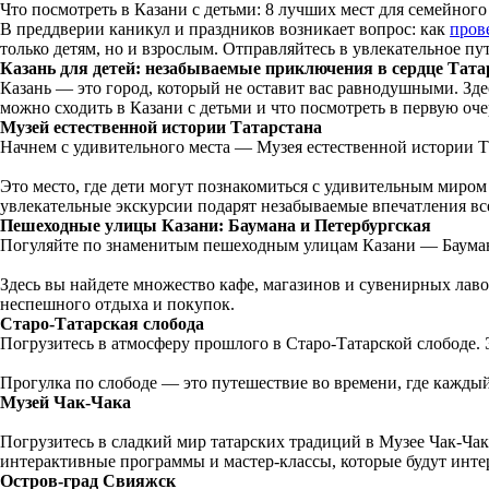
Что посмотреть в Казани с детьми: 8 лучших мест для семейного
В преддверии каникул и праздников возникает вопрос: как
пров
только детям, но и взрослым. Отправляйтесь в увлекательное пу
Казань для детей: незабываемые приключения в сердце Тата
Казань — это город, который не оставит вас равнодушными. Зде
можно сходить в Казани с детьми и что посмотреть в первую оче
Музей естественной истории Татарстана
Начнем с удивительного места — Музея естественной истории Т
Это место, где дети могут познакомиться с удивительным миром
увлекательные экскурсии подарят незабываемые впечатления вс
Пешеходные улицы Казани: Баумана и Петербургская
Погуляйте по знаменитым пешеходным улицам Казани — Баумана и
Здесь вы найдете множество кафе, магазинов и сувенирных лав
неспешного отдыха и покупок.
Старо-Татарская слобода
Погрузитесь в атмосферу прошлого в Старо-Татарской слободе. 
Прогулка по слободе — это путешествие во времени, где каждый
Музей Чак-Чака
Погрузитесь в сладкий мир татарских традиций в Музее Чак-Чака
интерактивные программы и мастер-классы, которые будут интер
Остров-град Свияжск