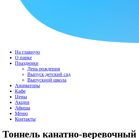
На главную
О парке
Праздники
День рождения
Выпуск детский сад
Выпускной школа
Аниматоры
Кафе
Цены
Акции
Афиша
Меню
Контакты
Тоннель канатно-веревочный