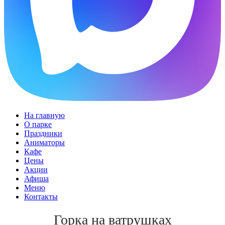
На главную
О парке
Праздники
Аниматоры
Кафе
Цены
Акции
Афиша
Меню
Контакты
Горка на ватрушках